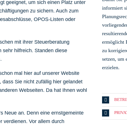
ngt geeignet, um sich einen Platz unter
informiert s
schäftigungen zu sichern. Auch zum
Planungsrec
hresabschlüsse, OPOS-Listen oder
vorliegende
resultieren
schen mit ihrer Steuerberatung
ermöglicht 
 sehr hilfreich. Standen diese
zu korrigi
.
setzen, um 
erzielen.
schon mal hier auf unserer Website
dass Sie nicht zufällig hier gelandet
9 anderen Webseiten. Da hat Ihnen wohl
BETR
’s Neue an.
Denn eine ernstgemeinte
PRIV
 verdienen. Vor allem durch