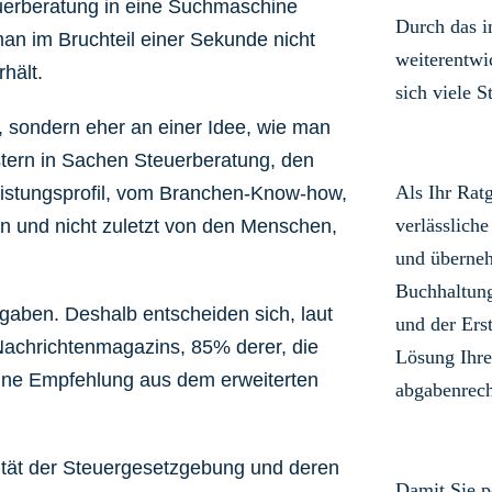
uerberatung in eine Suchmaschine
Durch das 
an im Bruchteil einer Sekunde nicht
weiterentwi
hält.
sich viele S
 sondern eher an einer Idee, wie man
istern in Sachen Steuerberatung, den
Als Ihr Rat
eistungsprofil, vom Branchen-Know-how,
verlässliche
n und nicht zuletzt von den Menschen,
und überneh
Buchhaltun
fgaben. Deshalb entscheiden sich, laut
und der Ers
achrichtenmagazins, 85% derer, die
Lösung Ihre
eine Empfehlung aus dem erweiterten
abgabenrech
tät der Steuergesetzgebung und deren
Damit Sie p