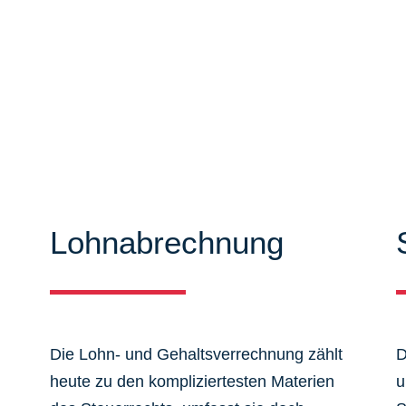
iten können Sie sich ausführlich
mieren. Zudem bieten wir Ihnen
 aus dem Steuer-, Wirtschaftsrecht.
Lohnabrechnung
Die Lohn- und Gehaltsverrechnung zählt
D
heute zu den kompliziertesten Materien
u