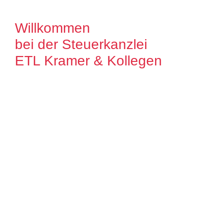
Willkommen
bei der Steuerkanzlei
ETL Kramer & Kollegen
Es freut uns, dass Sie uns auf unserer
Internet Präsenz besuchen. Unser Ziel ist
es, qualitative hochwertige Lösungen für
unsere Mandanten zu bieten. Auf unseren
Seiten können Sie sich ausführlich über
unser Leistungsspektrum informieren.
Zudem bieten wir Ihnen viele Informationen
und Neuigkeiten aus dem Steuer-,
Wirtschaftsrecht.