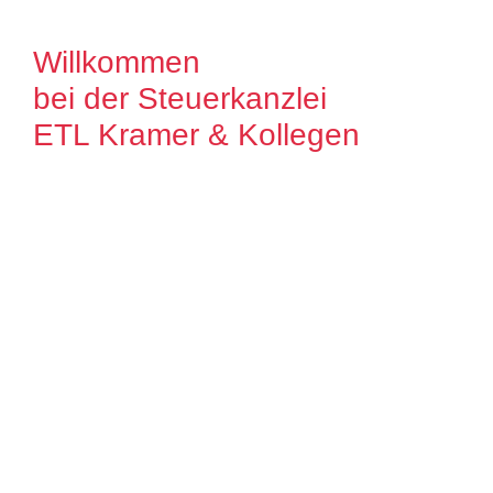
Willkommen
bei der Steuerkanzlei
ETL Kramer & Kollegen
Es freut uns, dass Sie uns auf unserer
Internet Präsenz besuchen. Unser Ziel ist
es, qualitative hochwertige Lösungen für
unsere Mandanten zu bieten. Auf unseren
Seiten können Sie sich ausführlich über
unser Leistungsspektrum informieren.
Zudem bieten wir Ihnen viele Informationen
und Neuigkeiten aus dem Steuer-,
Wirtschaftsrecht.