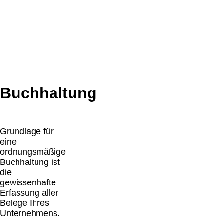
unseren Seiten können Sie
sich ausführlich über unser
Leistungsspektrum
informieren. Zudem bieten wir
Ihnen viele Informationen und
Neuigkeiten aus dem Steuer-,
Wirtschaftsrecht.
Buchhaltung
Grundlage für
eine
ordnungsmäßige
Buchhaltung ist
die
gewissenhafte
Erfassung aller
Belege Ihres
Unternehmens.