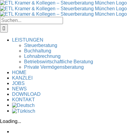
Zum
Inhalt
springen
Suche
nach:
LEISTUNGEN
Steuerberatung
Buchhaltung
Lohnabrechnung
Betriebswirtschaftliche Beratung
Private Vermögensberatung
HOME
KANZLEI
JOBS
NEWS
DOWNLOAD
KONTAKT
Loading...