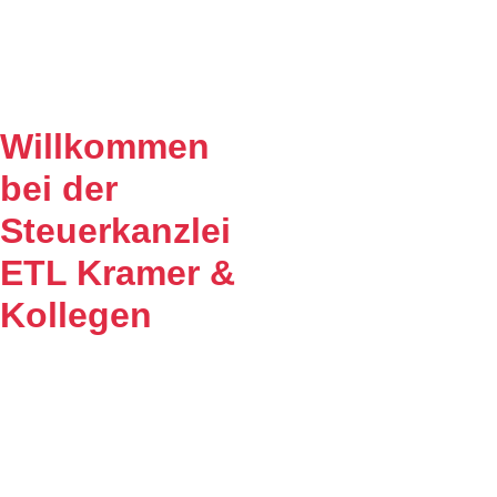
SERVERUMSTELLUNG
GESCHLOSSEN!
Willkommen
bei der
Steuerkanzlei
ETL Kramer &
Kollegen
Es freut uns, dass Sie uns auf
unserer Internet Präsenz
besuchen. Unser Ziel ist es,
qualitative hochwertige
Lösungen für unsere
Mandanten zu bieten. Auf