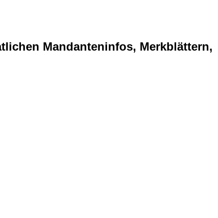
tlichen Mandanteninfos, Merkblättern,
ANZLEI WEGEN SERVERUMST
enz besuchen. Unser Ziel ist es,