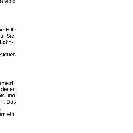
h viele
he Hilfe
ür Sie
 Lohn-
steuer-
rmiert
n denen
nis und
en. Das
u
um ein