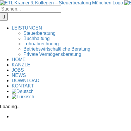
Zum
Inhalt
Suche
springen
nach:
LEISTUNGEN
Steuerberatung
Buchhaltung
Lohnabrechnung
Betriebswirtschaftliche Beratung
Private Vermögensberatung
HOME
KANZLEI
JOBS
NEWS
DOWNLOAD
KONTAKT
Loading...