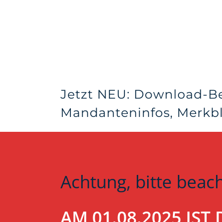
Jetzt NEU: Download-B
Mandanteninfos, Merkblä
Achtung, bitte beac
AM 01.08.2025 IS