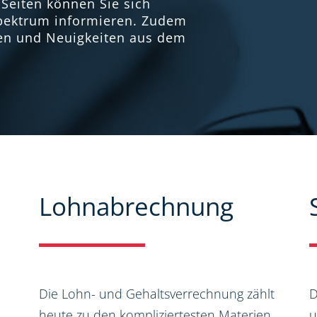
Seiten können Sie sich
spektrum informieren. Zudem
nen und Neuigkeiten aus dem
Lohnabrechnung
Die Lohn- und Gehaltsverrechnung zählt
D
heute zu den kompliziertesten Materien
u