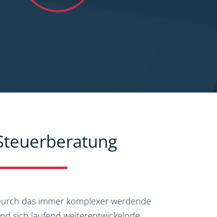
Steuerberatung
urch das immer komplexer werdende
nd sich laufend weiterentwickelnde