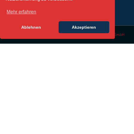
Mehr erfahren
Ablehnen
Akzeptieren
© Copyright 2016 | All Rights Reserved | Design by
DesignLabs GmbH