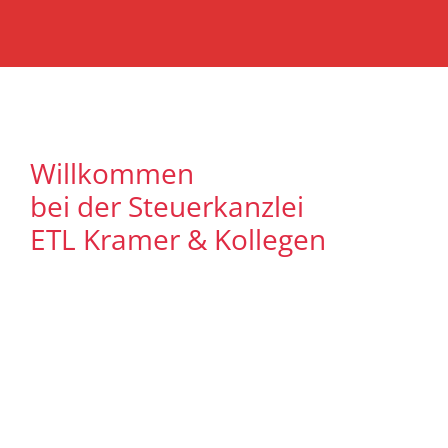
Willkommen
bei der Steuerkanzlei
ETL Kramer & Kollegen
Es freut uns, dass Sie uns auf unserer
Internet Präsenz besuchen. Unser Ziel ist
es, qualitative hochwertige Lösungen für
unsere Mandanten zu bieten. Auf
unseren Seiten können Sie sich
ausführlich über unser
Leistungsspektrum informieren. Zudem