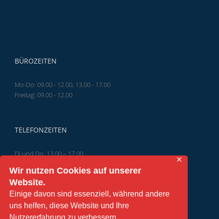
BÜROZEITEN
Mo-Do: 09.00 - 12.00, 13.00 - 17.00
Freitag: 09.00 - 12.00
TELEFONZEITEN
Di und Do: 13.00 – 17.00
✕
Wir nutzen Cookies auf unserer
Website.
Einige davon sind essenziell, während andere
TERMIN VEREINBAREN
uns helfen, diese Website und Ihre
Nutzererfahrung zu verbessern.