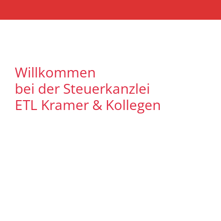
Willkommen
bei der Steuerkanzlei
ETL Kramer & Kollegen
Es freut uns, dass Sie uns auf unserer
Internet Präsenz besuchen. Unser Ziel ist
es, qualitative hochwertige Lösungen für
unsere Mandanten zu bieten. Auf
unseren Seiten können Sie sich
ausführlich über unser
Leistungsspektrum informieren. Zudem
bieten wir Ihnen viele Informationen und