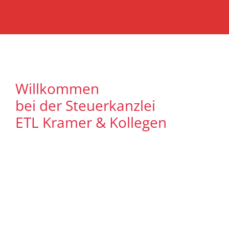
Willkommen
bei der Steuerkanzlei
ETL Kramer & Kollegen
Es freut uns, dass Sie uns auf unserer
Internet Präsenz besuchen. Unser Ziel ist
es, qualitative hochwertige Lösungen für
unsere Mandanten zu bieten. Auf
unseren Seiten können Sie sich
ausführlich über unser
Leistungsspektrum informieren. Zudem