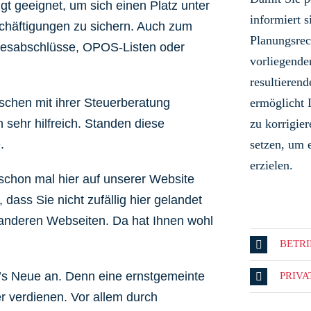
ngt geeignet, um sich einen Platz unter
informiert s
schäftigungen zu sichern. Auch zum
Planungsrec
hresabschlüsse, OPOS-Listen oder
vorliegende
resultieren
schen mit ihrer Steuerberatung
ermöglicht 
 sehr hilfreich. Standen diese
zu korrigi
.
setzen, um 
erzielen.
schon mal hier auf unserer Website
dass Sie nicht zufällig hier gelandet
9 anderen Webseiten. Da hat Ihnen wohl
BETR
’s Neue an.
Denn eine ernstgemeinte
PRIV
 verdienen. Vor allem durch