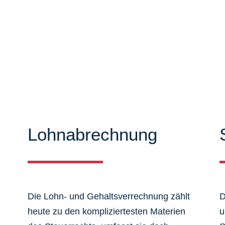
iten können Sie sich ausführlich
mieren. Zudem bieten wir Ihnen
 aus dem Steuer-, Wirtschaftsrecht.
Lohnabrechnung
Die Lohn- und Gehaltsverrechnung zählt
D
heute zu den kompliziertesten Materien
u