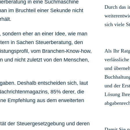
uerberatung in eine Suchmaschine
Durch das 
an im Bruchteil einer Sekunde nicht
weiterentwi
hält.
sich viele S
 sondern eher an einer Idee, wie man
istern in Sachen Steuerberatung, den
Als Ihr Rat
eistungsprofil, vom Branchen-Know-how,
verlässliche
n und nicht zuletzt von den Menschen,
und überneh
Buchhaltun
fgaben. Deshalb entscheiden sich, laut
und der Ers
achrichtenmagazins, 85% derer, die
Lösung Ihre
eine Empfehlung aus dem erweiterten
abgabenrech
tät der Steuergesetzgebung und deren
Damit Sie p