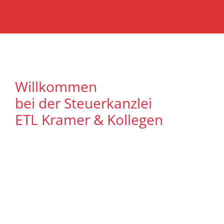
Willkommen
bei der Steuerkanzlei
ETL Kramer & Kollegen
Es freut uns, dass Sie uns auf unserer
Internet Präsenz besuchen. Unser Ziel ist
es, qualitative hochwertige Lösungen für
unsere Mandanten zu bieten. Auf
unseren Seiten können Sie sich
ausführlich über unser
Leistungsspektrum informieren. Zudem