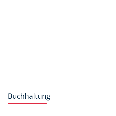
bieten wir Ihnen viele Informationen und
Neuigkeiten aus dem Steuer-,
Wirtschaftsrecht.
Buchhaltung