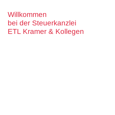
Willkommen
bei der Steuerkanzlei
ETL Kramer & Kollegen
Es freut uns, dass Sie uns auf unserer
Internet Präsenz besuchen. Unser Ziel ist
es, qualitative hochwertige Lösungen für
unsere Mandanten zu bieten. Auf unseren
Seiten können Sie sich ausführlich über
unser Leistungsspektrum informieren.
Zudem bieten wir Ihnen viele Informationen
und Neuigkeiten aus dem Steuer-,
Wirtschaftsrecht.