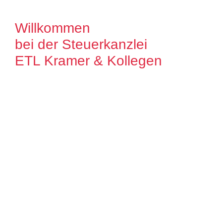
Willkommen
bei der Steuerkanzlei
ETL Kramer & Kollegen
Es freut uns, dass Sie uns auf unserer
Internet Präsenz besuchen. Unser Ziel ist
es, qualitative hochwertige Lösungen für
unsere Mandanten zu bieten. Auf unseren
Seiten können Sie sich ausführlich über
unser Leistungsspektrum informieren.
Zudem bieten wir Ihnen viele Informationen
und Neuigkeiten aus dem Steuer-,
Wirtschaftsrecht.