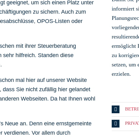
ngt geeignet, um sich einen Platz unter
informiert s
schäftigungen zu sichern. Auch zum
Planungsrec
hresabschlüsse, OPOS-Listen oder
vorliegende
resultieren
schen mit ihrer Steuerberatung
ermöglicht 
 sehr hilfreich. Standen diese
zu korrigi
.
setzen, um 
erzielen.
schon mal hier auf unserer Website
dass Sie nicht zufällig hier gelandet
9 anderen Webseiten. Da hat Ihnen wohl
BETR
’s Neue an.
Denn eine ernstgemeinte
PRIV
 verdienen. Vor allem durch