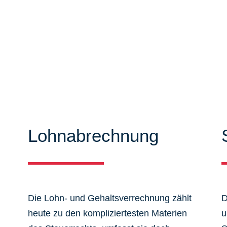
iten können Sie sich ausführlich
mieren. Zudem bieten wir Ihnen
 aus dem Steuer-, Wirtschaftsrecht.
Lohnabrechnung
Die Lohn- und Gehaltsverrechnung zählt
D
heute zu den kompliziertesten Materien
u