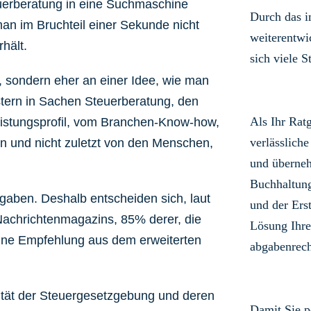
uerberatung in eine Suchmaschine
Durch das 
an im Bruchteil einer Sekunde nicht
weiterentwi
hält.
sich viele S
 sondern eher an einer Idee, wie man
istern in Sachen Steuerberatung, den
Als Ihr Rat
eistungsprofil, vom Branchen-Know-how,
verlässliche
n und nicht zuletzt von den Menschen,
und überneh
Buchhaltun
fgaben. Deshalb entscheiden sich, laut
und der Ers
achrichtenmagazins, 85% derer, die
Lösung Ihre
eine Empfehlung aus dem erweiterten
abgabenrech
tät der Steuergesetzgebung und deren
Damit Sie p