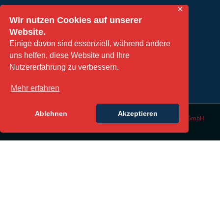
✕
Wir nutzen Cookies auf unserer
Website.
TERMIN VEREINBAREN
Einige davon sind essenziell, während andere
uns helfen, diese Website und Ihre
Nutzererfahrung zu verbessern.
Mehr erfahren
Ablehnen
Akzeptieren
© Copyright 2016 | All Rights Reserved | Design by
DesignLabs GmbH