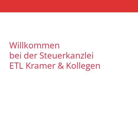
Willkommen
bei der Steuerkanzlei
ETL Kramer & Kollegen
Es freut uns, dass Sie uns auf unserer
Internet Präsenz besuchen. Unser Ziel ist
es, qualitative hochwertige Lösungen für
unsere Mandanten zu bieten. Auf
unseren Seiten können Sie sich
ausführlich über unser
Leistungsspektrum informieren. Zudem
bieten wir Ihnen viele Informationen und