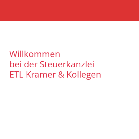
Willkommen
bei der Steuerkanzlei
ETL Kramer & Kollegen
Es freut uns, dass Sie uns auf unserer
Internet Präsenz besuchen. Unser Ziel ist
es, qualitative hochwertige Lösungen für
unsere Mandanten zu bieten. Auf
unseren Seiten können Sie sich
ausführlich über unser
Leistungsspektrum informieren. Zudem