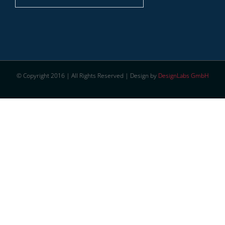
© Copyright 2016 | All Rights Reserved | Design by
DesignLabs GmbH