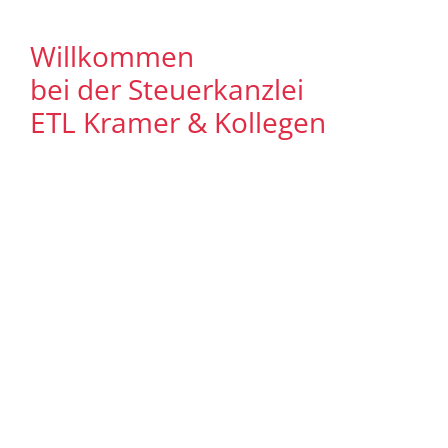
Willkommen
bei der Steuerkanzlei
ETL Kramer & Kollegen
Es freut uns, dass Sie uns auf unserer
Internet Präsenz besuchen. Unser Ziel ist
es, qualitative hochwertige Lösungen für
unsere Mandanten zu bieten. Auf
unseren Seiten können Sie sich
ausführlich über unser
Leistungsspektrum informieren. Zudem
bieten wir Ihnen viele Informationen und
Neuigkeiten aus dem Steuer-,
Wirtschaftsrecht.