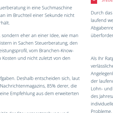
STEU
euerberatung in eine Suchmaschine
Durch das
an im Bruchteil einer Sekunde nicht
laufend we
hält.
Abgabenrec
überforder
, sondern eher an einer Idee, wie man
eistern in Sachen Steuerberatung, den
Leistungsprofil, vom Branchen-Know-
 Kosten und nicht zuletzt von den
Als Ihr Ra
verlässlich
Angelegen
ufgaben. Deshalb entscheiden sich, laut
der laufe
Nachrichtenmagazins, 85% derer, die
Lohn- und
 eine Empfehlung aus dem erweiterten
des Jahres
individuel
Probleme.