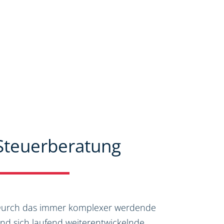
Steuerberatung
urch das immer komplexer werdende
nd sich laufend weiterentwickelnde