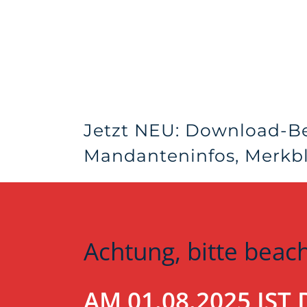
Jetzt NEU: Download-B
Mandanteninfos, Merkblä
Achtung, bitte beac
AM 01.08.2025 IS