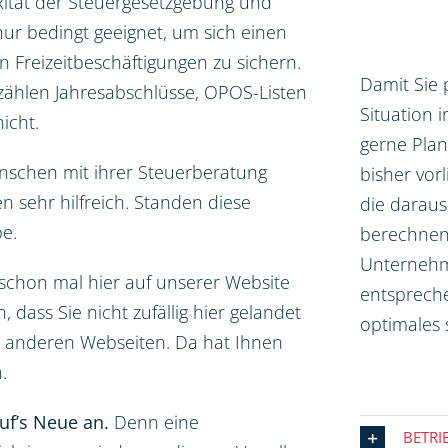
ität der Steuergesetzgebung und
 nur bedingt geeignet, um sich einen
n Freizeitbeschäftigungen zu sichern.
Damit Sie 
 zählen Jahresabschlüsse, OPOS-Listen
Situation i
icht.
gerne Pla
nschen mit ihrer Steuerberatung
bisher vor
n sehr hilfreich. Standen diese
die daraus
e.
berechnen.
Unternehme
schon mal hier auf unserer Website
entsprech
dass Sie nicht zufällig hier gelandet
optimales 
99 anderen Webseiten. Da hat Ihnen
.
uf’s Neue an.
Denn eine
BETRI