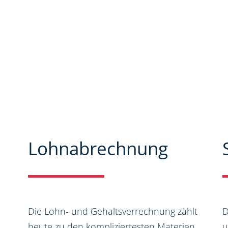
Seiten können Sie sich
spektrum informieren. Zudem
nen und Neuigkeiten aus dem
Lohnabrechnung
Die Lohn- und Gehaltsverrechnung zählt
D
heute zu den kompliziertesten Materien
u