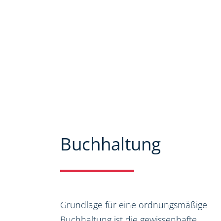
Mandanten zu bieten. Auf unseren 
ausführlich über unser Leistungs
bieten wir Ihnen viele Informatio
Steuer-, Wirtschaftsrecht.
Buchhaltung
Grundlage für eine ordnungsmäßige
Buchhaltung ist die gewissenhafte