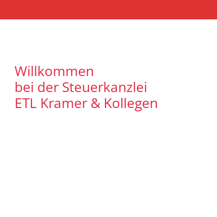
Willkommen
bei der Steuerkanzlei
ETL Kramer & Kollegen
Es freut uns, dass Sie uns auf unserer
Internet Präsenz besuchen. Unser Ziel ist
es, qualitative hochwertige Lösungen für
unsere Mandanten zu bieten. Auf
unseren Seiten können Sie sich
ausführlich über unser
Leistungsspektrum informieren. Zudem
bieten wir Ihnen viele Informationen und