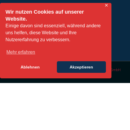
✕
Wir nutzen Cookies auf unserer
Website.
TERMIN VEREINBAREN
Einige davon sind essenziell, während andere
uns helfen, diese Website und Ihre
Nutzererfahrung zu verbessern.
Mehr erfahren
Ablehnen
Akzeptieren
© Copyright 2016 | All Rights Reserved | Design by
DesignLabs GmbH