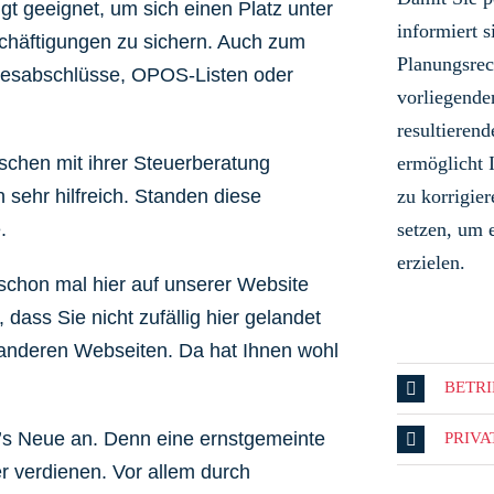
ngt geeignet, um sich einen Platz unter
informiert s
schäftigungen zu sichern. Auch zum
Planungsrec
hresabschlüsse, OPOS-Listen oder
vorliegende
resultieren
schen mit ihrer Steuerberatung
ermöglicht 
 sehr hilfreich. Standen diese
zu korrigi
.
setzen, um 
erzielen.
schon mal hier auf unserer Website
dass Sie nicht zufällig hier gelandet
9 anderen Webseiten. Da hat Ihnen wohl
BETR
’s Neue an.
Denn eine ernstgemeinte
PRIV
 verdienen. Vor allem durch