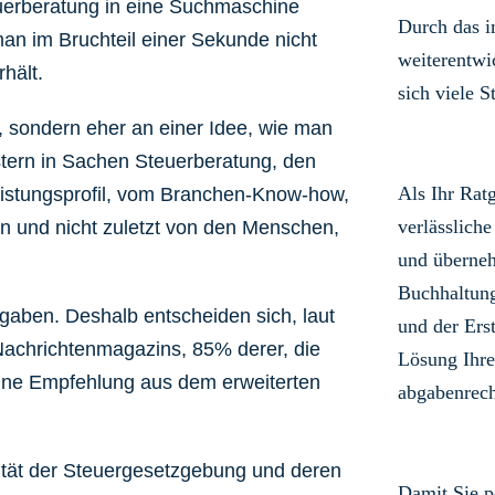
uerberatung in eine Suchmaschine
Durch das 
an im Bruchteil einer Sekunde nicht
weiterentwi
hält.
sich viele S
 sondern eher an einer Idee, wie man
istern in Sachen Steuerberatung, den
Als Ihr Rat
eistungsprofil, vom Branchen-Know-how,
verlässliche
n und nicht zuletzt von den Menschen,
und überneh
Buchhaltun
fgaben. Deshalb entscheiden sich, laut
und der Ers
achrichtenmagazins, 85% derer, die
Lösung Ihre
eine Empfehlung aus dem erweiterten
abgabenrech
tät der Steuergesetzgebung und deren
Damit Sie p