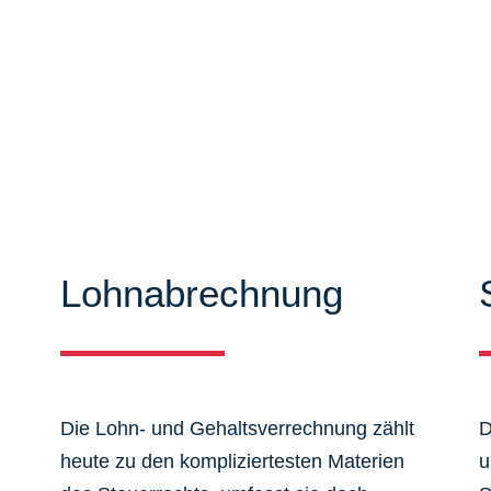
iten können Sie sich ausführlich
mieren. Zudem bieten wir Ihnen
 aus dem Steuer-, Wirtschaftsrecht.
Lohnabrechnung
Die Lohn- und Gehaltsverrechnung zählt
D
heute zu den kompliziertesten Materien
u