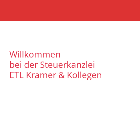
Willkommen
bei der Steuerkanzlei
ETL Kramer & Kollegen
Es freut uns, dass Sie uns auf unserer
Internet Präsenz besuchen. Unser Ziel ist
es, qualitative hochwertige Lösungen für
unsere Mandanten zu bieten. Auf
unseren Seiten können Sie sich
ausführlich über unser
Leistungsspektrum informieren. Zudem