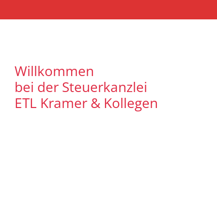
Willkommen
bei der Steuerkanzlei
ETL Kramer & Kollegen
Es freut uns, dass Sie uns auf unserer
Internet Präsenz besuchen. Unser Ziel ist
es, qualitative hochwertige Lösungen für
unsere Mandanten zu bieten. Auf
unseren Seiten können Sie sich
ausführlich über unser
Leistungsspektrum informieren. Zudem
bieten wir Ihnen viele Informationen und