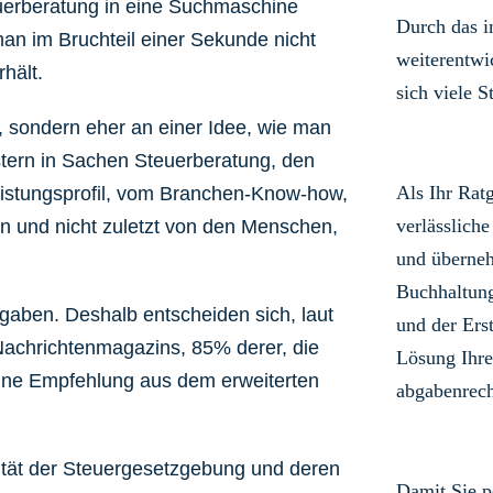
uerberatung in eine Suchmaschine
Durch das 
an im Bruchteil einer Sekunde nicht
weiterentwi
hält.
sich viele S
 sondern eher an einer Idee, wie man
istern in Sachen Steuerberatung, den
Als Ihr Rat
eistungsprofil, vom Branchen-Know-how,
verlässliche
n und nicht zuletzt von den Menschen,
und überneh
Buchhaltun
fgaben. Deshalb entscheiden sich, laut
und der Ers
achrichtenmagazins, 85% derer, die
Lösung Ihre
eine Empfehlung aus dem erweiterten
abgabenrech
tät der Steuergesetzgebung und deren
Damit Sie p