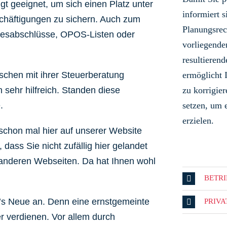
ngt geeignet, um sich einen Platz unter
informiert s
schäftigungen zu sichern. Auch zum
Planungsrec
hresabschlüsse, OPOS-Listen oder
vorliegende
resultieren
schen mit ihrer Steuerberatung
ermöglicht 
 sehr hilfreich. Standen diese
zu korrigi
.
setzen, um 
erzielen.
schon mal hier auf unserer Website
dass Sie nicht zufällig hier gelandet
9 anderen Webseiten. Da hat Ihnen wohl
BETR
’s Neue an.
Denn eine ernstgemeinte
PRIV
 verdienen. Vor allem durch