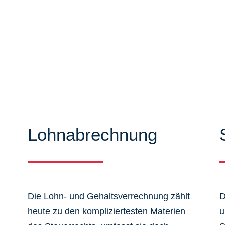
iten können Sie sich ausführlich
mieren. Zudem bieten wir Ihnen
 aus dem Steuer-, Wirtschaftsrecht.
Lohnabrechnung
Die Lohn- und Gehaltsverrechnung zählt
D
heute zu den kompliziertesten Materien
u