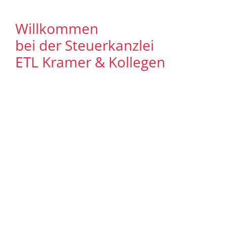
Willkommen
bei der Steuerkanzlei
ETL Kramer & Kollegen
Es freut uns, dass Sie uns auf unserer
Internet Präsenz besuchen. Unser Ziel ist
es, qualitative hochwertige Lösungen für
unsere Mandanten zu bieten. Auf
unseren Seiten können Sie sich
ausführlich über unser
Leistungsspektrum informieren. Zudem
bieten wir Ihnen viele Informationen und
Neuigkeiten aus dem Steuer-,
Wirtschaftsrecht.