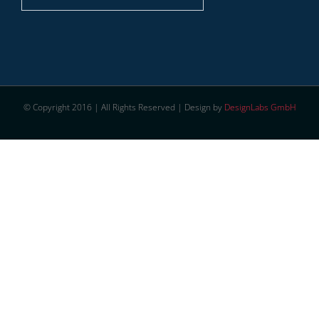
© Copyright 2016 | All Rights Reserved | Design by
DesignLabs GmbH