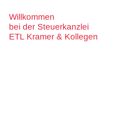
Willkommen
bei der Steuerkanzlei
ETL Kramer & Kollegen
Es freut uns, dass Sie uns auf unserer
Internet Präsenz besuchen. Unser Ziel ist
es, qualitative hochwertige Lösungen für
unsere Mandanten zu bieten. Auf unseren
Seiten können Sie sich ausführlich über
unser Leistungsspektrum informieren.
Zudem bieten wir Ihnen viele Informationen
und Neuigkeiten aus dem Steuer-,
Wirtschaftsrecht.