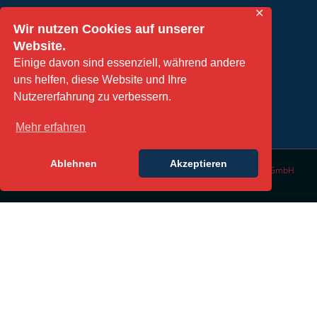
✕
Wir nutzen Cookies auf unserer
Website.
TERMIN VEREINBAREN
Einige davon sind essenziell, während andere
uns helfen, diese Website und Ihre
Nutzererfahrung zu verbessern.
Mehr erfahren
Ablehnen
Akzeptieren
© Copyright 2016 | All Rights Reserved | Design by
DesignLabs GmbH