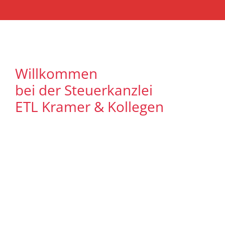
Willkommen
bei der Steuerkanzlei
ETL Kramer & Kollegen
Es freut uns, dass Sie uns auf unserer
Internet Präsenz besuchen. Unser Ziel ist
es, qualitative hochwertige Lösungen für
unsere Mandanten zu bieten. Auf
unseren Seiten können Sie sich
ausführlich über unser
Leistungsspektrum informieren. Zudem
bieten wir Ihnen viele Informationen und