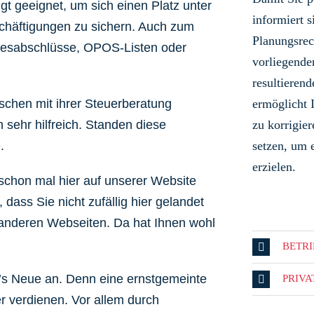
ngt geeignet, um sich einen Platz unter
informiert s
schäftigungen zu sichern. Auch zum
Planungsrec
hresabschlüsse, OPOS-Listen oder
vorliegende
resultieren
schen mit ihrer Steuerberatung
ermöglicht 
 sehr hilfreich. Standen diese
zu korrigi
.
setzen, um 
erzielen.
schon mal hier auf unserer Website
dass Sie nicht zufällig hier gelandet
9 anderen Webseiten. Da hat Ihnen wohl
BETR
’s Neue an.
Denn eine ernstgemeinte
PRIV
 verdienen. Vor allem durch