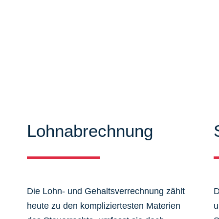
iten können Sie sich ausführlich
mieren. Zudem bieten wir Ihnen
 aus dem Steuer-, Wirtschaftsrecht.
Lohnabrechnung
Die Lohn- und Gehaltsverrechnung zählt
D
heute zu den kompliziertesten Materien
u