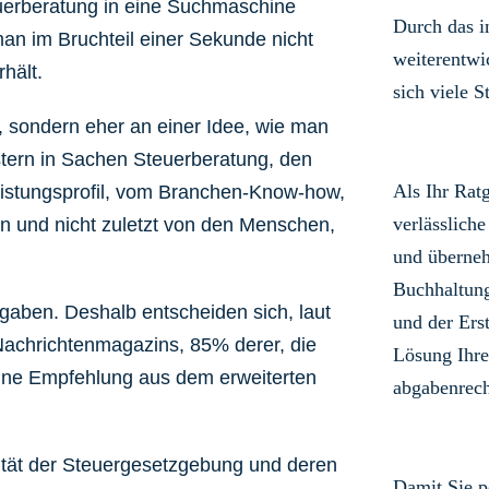
uerberatung in eine Suchmaschine
Durch das 
an im Bruchteil einer Sekunde nicht
weiterentwi
hält.
sich viele S
 sondern eher an einer Idee, wie man
istern in Sachen Steuerberatung, den
Als Ihr Rat
eistungsprofil, vom Branchen-Know-how,
verlässliche
n und nicht zuletzt von den Menschen,
und überneh
Buchhaltun
fgaben. Deshalb entscheiden sich, laut
und der Ers
achrichtenmagazins, 85% derer, die
Lösung Ihre
eine Empfehlung aus dem erweiterten
abgabenrech
tät der Steuergesetzgebung und deren
Damit Sie p