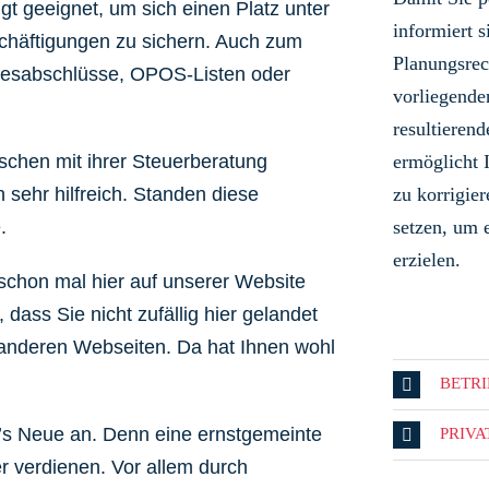
ngt geeignet, um sich einen Platz unter
informiert s
schäftigungen zu sichern. Auch zum
Planungsrec
hresabschlüsse, OPOS-Listen oder
vorliegende
resultieren
schen mit ihrer Steuerberatung
ermöglicht 
 sehr hilfreich. Standen diese
zu korrigi
.
setzen, um 
erzielen.
schon mal hier auf unserer Website
dass Sie nicht zufällig hier gelandet
9 anderen Webseiten. Da hat Ihnen wohl
BETR
’s Neue an.
Denn eine ernstgemeinte
PRIV
 verdienen. Vor allem durch