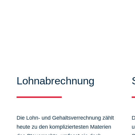
iten können Sie sich ausführlich
mieren. Zudem bieten wir Ihnen
 aus dem Steuer-, Wirtschaftsrecht.
Lohnabrechnung
Die Lohn- und Gehaltsverrechnung zählt
D
heute zu den kompliziertesten Materien
u