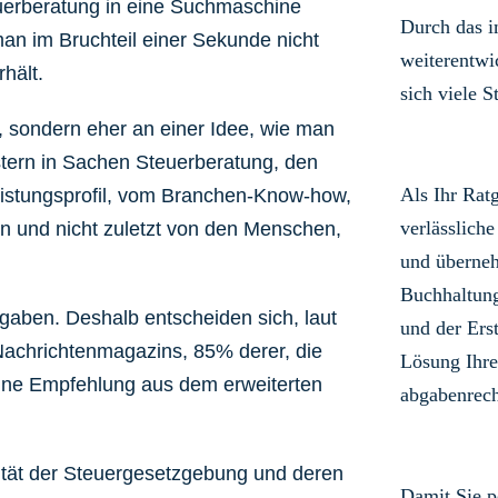
uerberatung in eine Suchmaschine
Durch das 
an im Bruchteil einer Sekunde nicht
weiterentwi
hält.
sich viele S
 sondern eher an einer Idee, wie man
istern in Sachen Steuerberatung, den
Als Ihr Rat
eistungsprofil, vom Branchen-Know-how,
verlässliche
n und nicht zuletzt von den Menschen,
und überneh
Buchhaltun
fgaben. Deshalb entscheiden sich, laut
und der Ers
achrichtenmagazins, 85% derer, die
Lösung Ihre
eine Empfehlung aus dem erweiterten
abgabenrech
tät der Steuergesetzgebung und deren
Damit Sie p