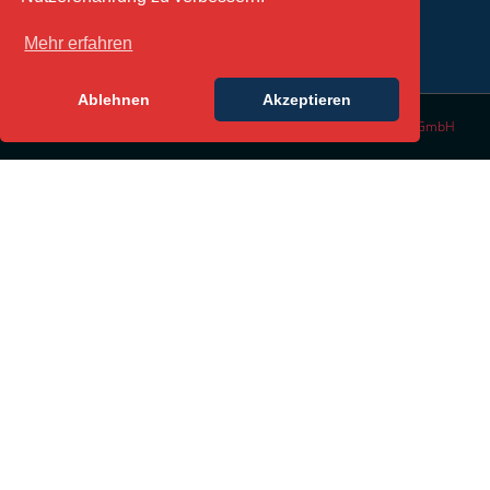
Mehr erfahren
Ablehnen
Akzeptieren
© Copyright 2016 | All Rights Reserved | Design by
DesignLabs GmbH