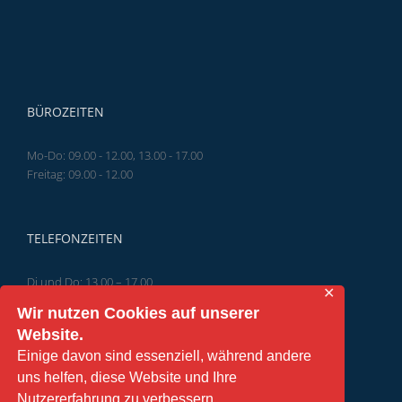
BÜROZEITEN
Mo-Do: 09.00 - 12.00, 13.00 - 17.00
Freitag: 09.00 - 12.00
TELEFONZEITEN
Di und Do: 13.00 – 17.00
✕
Wir nutzen Cookies auf unserer
Website.
Einige davon sind essenziell, während andere
TERMIN VEREINBAREN
uns helfen, diese Website und Ihre
Nutzererfahrung zu verbessern.