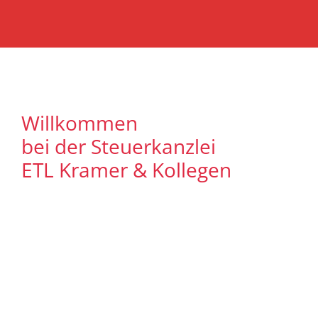
Willkommen
bei der Steuerkanzlei
ETL Kramer & Kollegen
Es freut uns, dass Sie uns auf unserer
Internet Präsenz besuchen. Unser Ziel ist
es, qualitative hochwertige Lösungen für
unsere Mandanten zu bieten. Auf
unseren Seiten können Sie sich
ausführlich über unser
Leistungsspektrum informieren. Zudem