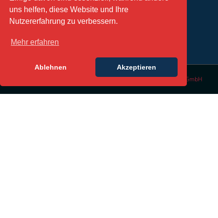
TERMIN VEREINBAREN
uns helfen, diese Website und Ihre
Nutzererfahrung zu verbessern.
Mehr erfahren
Ablehnen
Akzeptieren
© Copyright 2016 | All Rights Reserved | Design by
DesignLabs GmbH