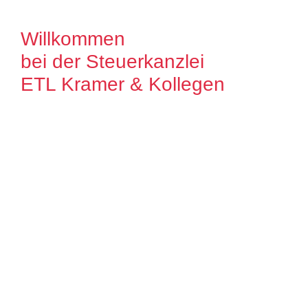
Willkommen
bei der Steuerkanzlei
ETL Kramer & Kollegen
Es freut uns, dass Sie uns auf unserer
Internet Präsenz besuchen. Unser Ziel ist
es, qualitative hochwertige Lösungen für
unsere Mandanten zu bieten. Auf unseren
Seiten können Sie sich ausführlich über
unser Leistungsspektrum informieren.
Zudem bieten wir Ihnen viele Informationen
und Neuigkeiten aus dem Steuer-,
Wirtschaftsrecht.