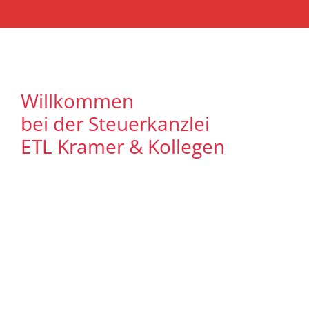
Willkommen
bei der Steuerkanzlei
ETL Kramer & Kollegen
Es freut uns, dass Sie uns auf unserer
Internet Präsenz besuchen. Unser Ziel ist
es, qualitative hochwertige Lösungen für
unsere Mandanten zu bieten. Auf
unseren Seiten können Sie sich
ausführlich über unser
Leistungsspektrum informieren. Zudem
bieten wir Ihnen viele Informationen und