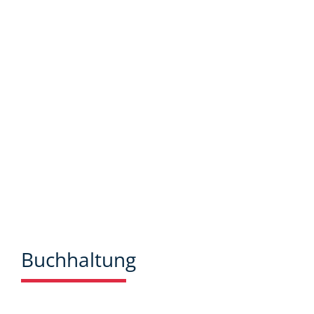
bieten wir Ihnen viele Informationen und
Neuigkeiten aus dem Steuer-,
Wirtschaftsrecht.
Buchhaltung