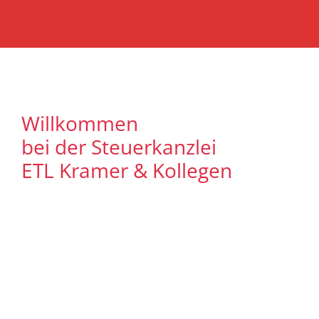
Willkommen
bei der Steuerkanzlei
ETL Kramer & Kollegen
Es freut uns, dass Sie uns auf unserer
Internet Präsenz besuchen. Unser Ziel ist
es, qualitative hochwertige Lösungen für
unsere Mandanten zu bieten. Auf
unseren Seiten können Sie sich
ausführlich über unser
Leistungsspektrum informieren. Zudem