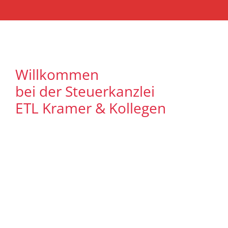
Willkommen
bei der Steuerkanzlei
ETL Kramer & Kollegen
Es freut uns, dass Sie uns auf unserer
Internet Präsenz besuchen. Unser Ziel ist
es, qualitative hochwertige Lösungen für
unsere Mandanten zu bieten. Auf
unseren Seiten können Sie sich
ausführlich über unser
Leistungsspektrum informieren. Zudem
bieten wir Ihnen viele Informationen und