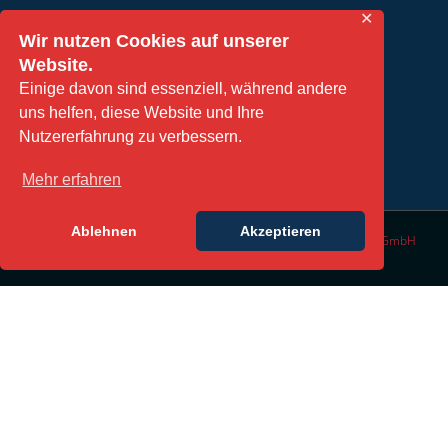
✕
Wir nutzen Cookies auf unserer
Website.
TERMIN VEREINBAREN
Einige davon sind essenziell, während andere
uns helfen, diese Website und Ihre
Nutzererfahrung zu verbessern.
Mehr erfahren
Ablehnen
Akzeptieren
© Copyright 2016 | All Rights Reserved | Design by
DesignLabs GmbH