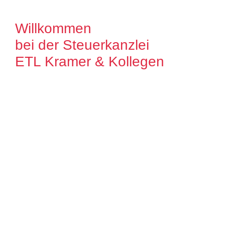
Willkommen
bei der Steuerkanzlei
ETL Kramer & Kollegen
Es freut uns, dass Sie uns auf unserer
Internet Präsenz besuchen. Unser Ziel ist
es, qualitative hochwertige Lösungen für
unsere Mandanten zu bieten. Auf unseren
Seiten können Sie sich ausführlich über
unser Leistungsspektrum informieren.
Zudem bieten wir Ihnen viele Informationen
und Neuigkeiten aus dem Steuer-,
Wirtschaftsrecht.