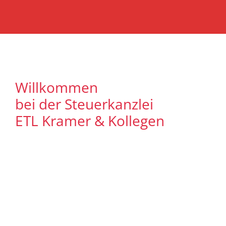
Willkommen
bei der Steuerkanzlei
ETL Kramer & Kollegen
Es freut uns, dass Sie uns auf unserer
Internet Präsenz besuchen. Unser Ziel ist
es, qualitative hochwertige Lösungen für
unsere Mandanten zu bieten. Auf
unseren Seiten können Sie sich
ausführlich über unser
Leistungsspektrum informieren. Zudem