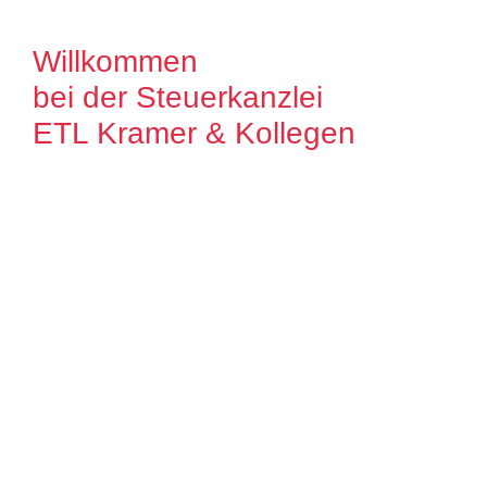
Willkommen
bei der Steuerkanzlei
ETL Kramer & Kollegen
Es freut uns, dass Sie uns auf unserer
Internet Präsenz besuchen. Unser Ziel ist
es, qualitative hochwertige Lösungen für
unsere Mandanten zu bieten. Auf unseren
Seiten können Sie sich ausführlich über
unser Leistungsspektrum informieren.
Zudem bieten wir Ihnen viele Informationen
und Neuigkeiten aus dem Steuer-,
Wirtschaftsrecht.