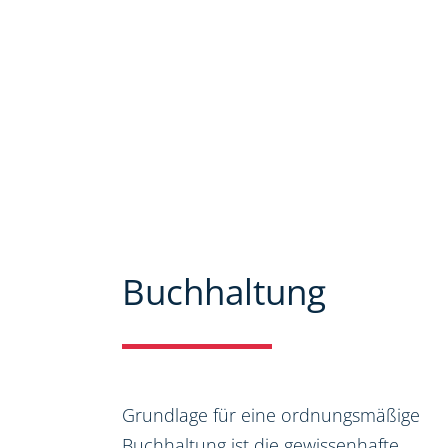
Mandanten zu bieten. Auf unseren 
ausführlich über unser Leistungs
bieten wir Ihnen viele Informatio
Steuer-, Wirtschaftsrecht.
Buchhaltung
Grundlage für eine ordnungsmäßige
Buchhaltung ist die gewissenhafte