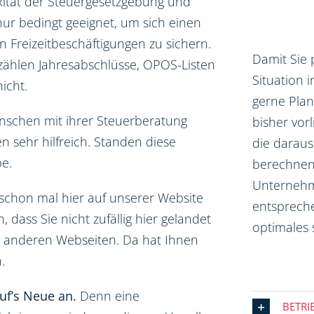
ität der Steuergesetzgebung und
 nur bedingt geeignet, um sich einen
n Freizeitbeschäftigungen zu sichern.
Damit Sie 
 zählen Jahresabschlüsse, OPOS-Listen
Situation i
icht.
gerne Pla
nschen mit ihrer Steuerberatung
bisher vor
n sehr hilfreich. Standen diese
die daraus
e.
berechnen.
Unternehme
schon mal hier auf unserer Website
entsprech
dass Sie nicht zufällig hier gelandet
optimales 
99 anderen Webseiten. Da hat Ihnen
.
uf’s Neue an.
Denn eine
BETRI