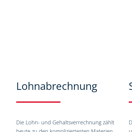
Seiten können Sie sich
spektrum informieren. Zudem
nen und Neuigkeiten aus dem
Lohnabrechnung
Die Lohn- und Gehaltsverrechnung zählt
D
heute zu den kompliziertesten Materien
u