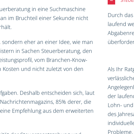
STEU
euerberatung in eine Suchmaschine
Durch das
an im Bruchteil einer Sekunde nicht
laufend we
hält.
Abgabenrec
überforder
, sondern eher an einer Idee, wie man
eistern in Sachen Steuerberatung, den
Leistungsprofil, vom Branchen-Know-
 Kosten und nicht zuletzt von den
Als Ihr Ra
verlässlich
Angelegen
ufgaben. Deshalb entscheiden sich, laut
der laufe
Nachrichtenmagazins, 85% derer, die
Lohn- und
 eine Empfehlung aus dem erweiterten
des Jahres
individuel
Probleme.