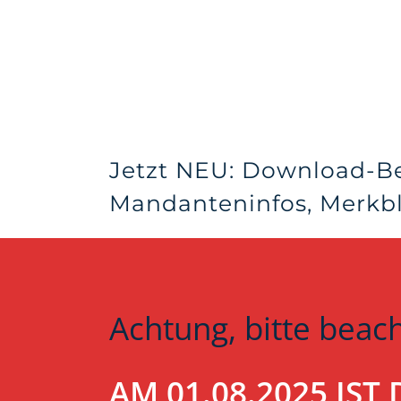
Jetzt NEU: Download-B
Mandanteninfos, Merkblä
Achtung, bitte beac
AM 01.08.2025 IS