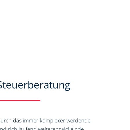
Steuerberatung
urch das immer komplexer werdende
nd sich laufend weiterentwickelnde