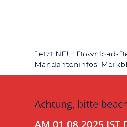
Jetzt NEU: Download-B
Mandanteninfos, Merkblä
Achtung, bitte beac
AM 01.08.2025 IS