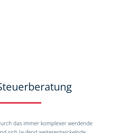
Steuerberatung
urch das immer komplexer werdende
nd sich laufend weiterentwickelnde