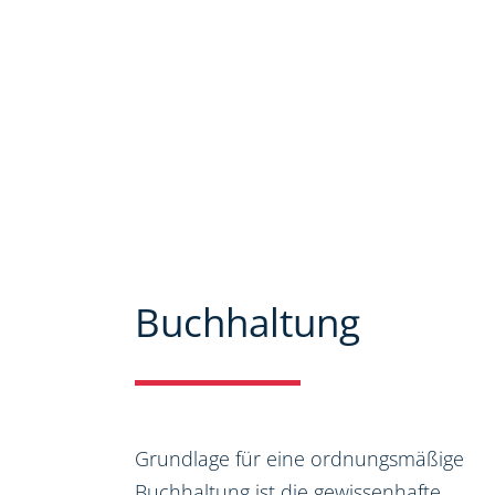
Mandanten zu bieten. Auf unseren 
ausführlich über unser Leistungs
bieten wir Ihnen viele Informatio
Steuer-, Wirtschaftsrecht.
Buchhaltung
Grundlage für eine ordnungsmäßige
Buchhaltung ist die gewissenhafte