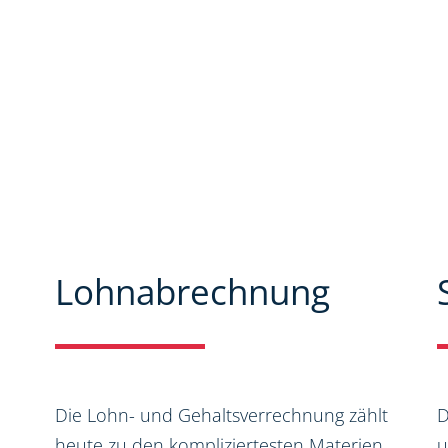
Seiten können Sie sich
spektrum informieren. Zudem
nen und Neuigkeiten aus dem
Lohnabrechnung
Die Lohn- und Gehaltsverrechnung zählt
D
heute zu den kompliziertesten Materien
u