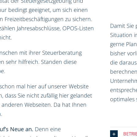
ität der Steuergesetzgebung und
 nur bedingt geeignet, um sich einen
n Freizeitbeschäftigungen zu sichern.
Damit Sie 
 zählen Jahresabschlüsse, OPOS-Listen
Situation i
icht.
gerne Pla
nschen mit ihrer Steuerberatung
bisher vor
n sehr hilfreich. Standen diese
die daraus
e.
berechnen.
Unternehme
schon mal hier auf unserer Website
entsprech
dass Sie nicht zufällig hier gelandet
optimales 
99 anderen Webseiten. Da hat Ihnen
.
uf’s Neue an.
Denn eine
BETRI