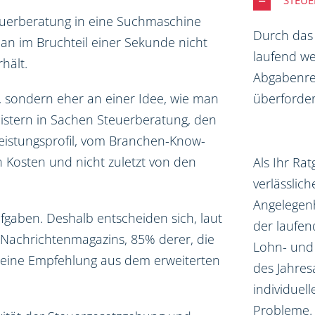
STEU
euerberatung in eine Suchmaschine
Durch das
an im Bruchteil einer Sekunde nicht
laufend we
hält.
Abgabenrec
überforder
, sondern eher an einer Idee, wie man
eistern in Sachen Steuerberatung, den
Leistungsprofil, vom Branchen-Know-
 Kosten und nicht zuletzt von den
Als Ihr Ra
verlässlich
Angelegen
ufgaben. Deshalb entscheiden sich, laut
der laufe
Nachrichtenmagazins, 85% derer, die
Lohn- und
 eine Empfehlung aus dem erweiterten
des Jahres
individuel
Probleme.