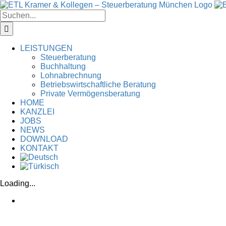
Zum
Inhalt
Suche
springen
nach:
LEISTUNGEN
Steuerberatung
Buchhaltung
Lohnabrechnung
Betriebswirtschaftliche Beratung
Private Vermögensberatung
HOME
KANZLEI
JOBS
NEWS
DOWNLOAD
KONTAKT
Loading...