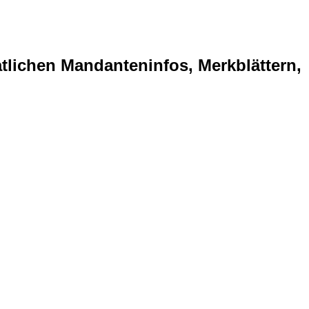
tlichen Mandanteninfos, Merkblättern,
ANZLEI WEGEN SERVERUMST
enz besuchen. Unser Ziel ist es,