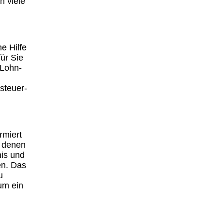
h viele
he Hilfe
ür Sie
 Lohn-
steuer-
rmiert
n denen
nis und
en. Das
u
um ein