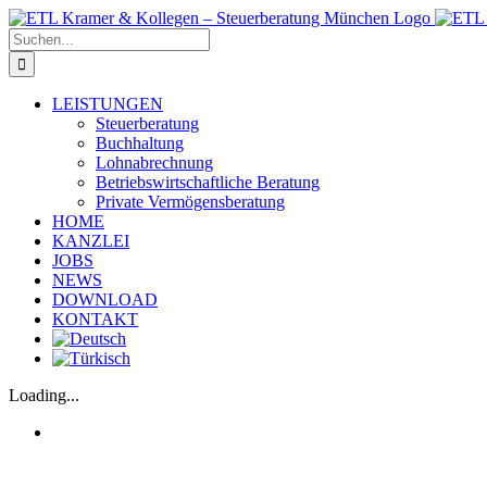
Zum
Inhalt
Suche
springen
nach:
LEISTUNGEN
Steuerberatung
Buchhaltung
Lohnabrechnung
Betriebswirtschaftliche Beratung
Private Vermögensberatung
HOME
KANZLEI
JOBS
NEWS
DOWNLOAD
KONTAKT
Loading...