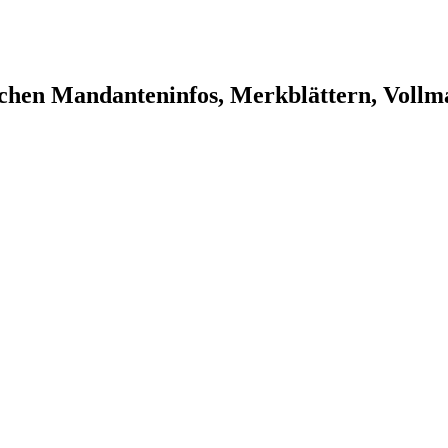
chen Mandanteninfos, Merkblättern, Vollm
WEGEN SERVERUMSTELLUNG GESCHLOSS
ellen Umstände den Parteiverkehr in unserem Büro
vollstä
49 (0)89 550 520 80) oder per Email an Ihren Bearbeiter.
hen) in die bereitgestellte Kiste vor dem Büro ablegen. 
tet.