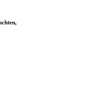
achten,
EN!
ndig einstellen und die Eingangstür im Erdgeschoss ab
Diese Kiste wird nach Ablage der Unterlagen direkt