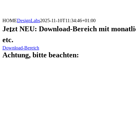
HOME
DesignLabs
2025-11-10T11:34:46+01:00
Jetzt NEU: Download-Bereich mit monatli
etc.
Download-Bereich
Achtung, bitte beachten:
AM 01.08.2025 IST DIE KANZLEI 
Sehr geehrte Damen und Herren,
wir bitten um Verständnis, dass wir aufgrund der aktu
sofort geschlossen wird.
Bitte wenden Sie sich ausschließlich telefonisch (Tel.: +
Die Unterlagen können Sie (bitte mit Namen/Firmen verse
geleert und an den entsprechenden Bearbeiter weitergelei