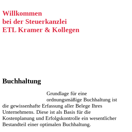
Willkommen
bei der Steuerkanzlei
ETL Kramer & Kollegen
Es freut uns, dass Sie uns auf unserer Internet Präsenz be
hochwertige Lösungen für unsere Mandanten zu bieten. 
ausführlich über unser Leistungsspektrum informieren. 
Informationen und Neuigkeiten aus dem Steuer-, Wirtsch
Buchhaltung
Grundlage für eine
ordnungsmäßige Buchhaltung ist
die gewissenhafte Erfassung aller Belege Ihres
Unternehmens. Diese ist als Basis für die
Kostenplanung und Erfolgskontrolle ein wesentlicher
Bestandteil einer optimalen Buchhaltung.