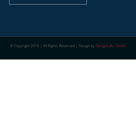
© Copyright 2016 | All Rights Reserved | Design by
DesignLabs GmbH