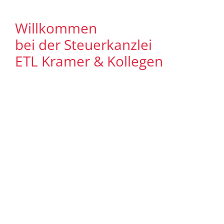
Willkommen
bei der Steuerkanzlei
ETL Kramer & Kollegen
Es freut uns, dass Sie uns auf unserer
Internet Präsenz besuchen. Unser Ziel ist
es, qualitative hochwertige Lösungen für
unsere Mandanten zu bieten. Auf
unseren Seiten können Sie sich
ausführlich über unser
Leistungsspektrum informieren. Zudem
bieten wir Ihnen viele Informationen und
Neuigkeiten aus dem Steuer-,
Wirtschaftsrecht.