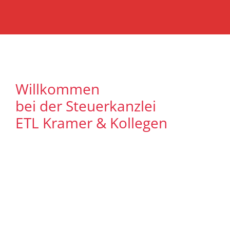
Willkommen
bei der Steuerkanzlei
ETL Kramer & Kollegen
Es freut uns, dass Sie uns auf unserer
Internet Präsenz besuchen. Unser Ziel ist
es, qualitative hochwertige Lösungen für
unsere Mandanten zu bieten. Auf
unseren Seiten können Sie sich
ausführlich über unser
Leistungsspektrum informieren. Zudem