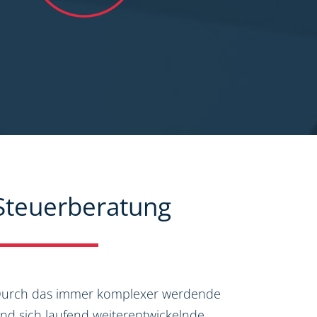
Steuerberatung
urch das immer komplexer werdende
nd sich laufend weiterentwickelnde