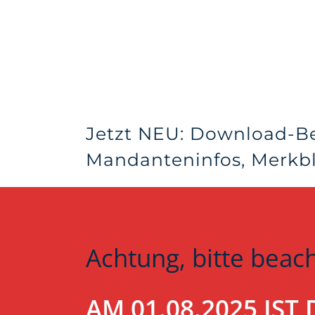
Jetzt NEU: Download-B
Mandanteninfos, Merkblä
Achtung, bitte beac
AM 01.08.2025 IS