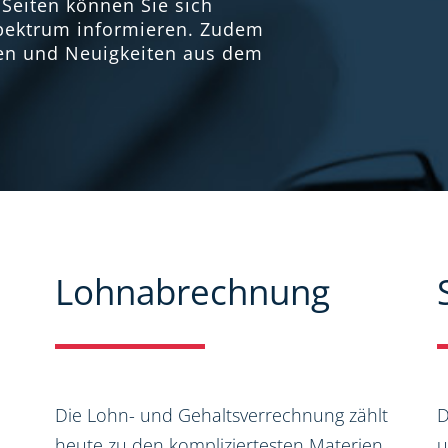
Seiten können Sie sich
spektrum informieren. Zudem
nen und Neuigkeiten aus dem
Lohnabrechnung
Die Lohn- und Gehaltsverrechnung zählt
D
heute zu den kompliziertesten Materien
u