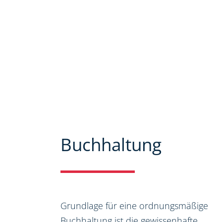
Mandanten zu bieten. Auf unseren 
ausführlich über unser Leistungs
bieten wir Ihnen viele Informatio
Steuer-, Wirtschaftsrecht.
Buchhaltung
Grundlage für eine ordnungsmäßige
Buchhaltung ist die gewissenhafte