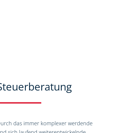
Steuerberatung
urch das immer komplexer werdende
nd sich laufend weiterentwickelnde