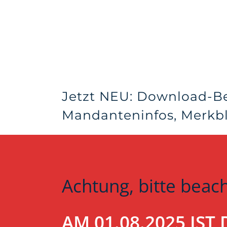
Jetzt NEU: Download-B
Mandanteninfos, Merkblä
Achtung, bitte beac
AM 01.08.2025 IS