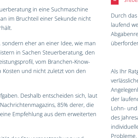
STEU
euerberatung in eine Suchmaschine
Durch das
an im Bruchteil einer Sekunde nicht
laufend we
hält.
Abgabenrec
überforder
, sondern eher an einer Idee, wie man
eistern in Sachen Steuerberatung, den
Leistungsprofil, vom Branchen-Know-
 Kosten und nicht zuletzt von den
Als Ihr Ra
verlässlich
Angelegen
ufgaben. Deshalb entscheiden sich, laut
der laufe
Nachrichtenmagazins, 85% derer, die
Lohn- und
 eine Empfehlung aus dem erweiterten
des Jahres
individuel
Probleme.