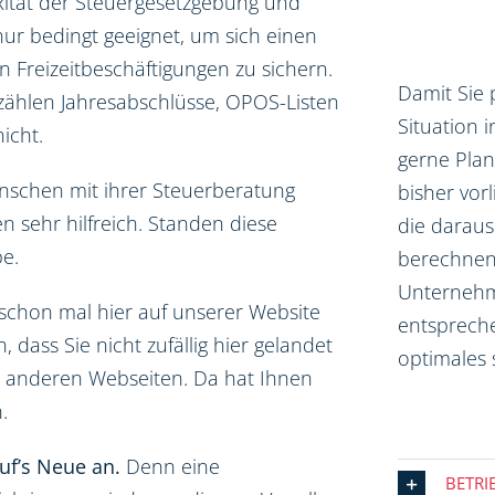
ität der Steuergesetzgebung und
 nur bedingt geeignet, um sich einen
n Freizeitbeschäftigungen zu sichern.
Damit Sie 
 zählen Jahresabschlüsse, OPOS-Listen
Situation i
icht.
gerne Pla
nschen mit ihrer Steuerberatung
bisher vor
n sehr hilfreich. Standen diese
die daraus
e.
berechnen.
Unternehme
schon mal hier auf unserer Website
entsprech
dass Sie nicht zufällig hier gelandet
optimales 
99 anderen Webseiten. Da hat Ihnen
.
uf’s Neue an.
Denn eine
BETRI