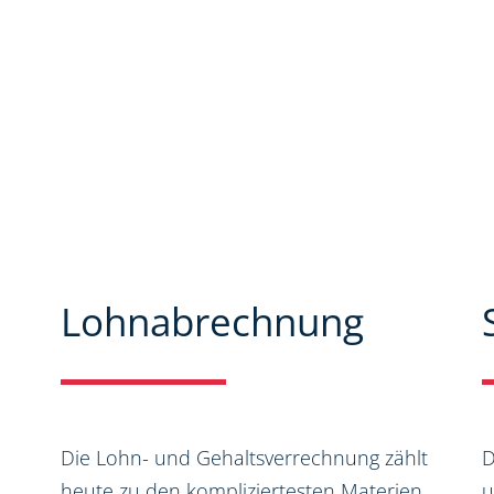
Seiten können Sie sich
spektrum informieren. Zudem
nen und Neuigkeiten aus dem
Lohnabrechnung
Die Lohn- und Gehaltsverrechnung zählt
D
heute zu den kompliziertesten Materien
u