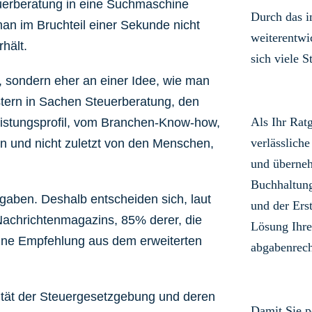
uerberatung in eine Suchmaschine
Durch das 
an im Bruchteil einer Sekunde nicht
weiterentwi
hält.
sich viele S
 sondern eher an einer Idee, wie man
istern in Sachen Steuerberatung, den
Als Ihr Rat
eistungsprofil, vom Branchen-Know-how,
verlässliche
n und nicht zuletzt von den Menschen,
und überneh
Buchhaltun
fgaben. Deshalb entscheiden sich, laut
und der Ers
achrichtenmagazins, 85% derer, die
Lösung Ihre
eine Empfehlung aus dem erweiterten
abgabenrech
tät der Steuergesetzgebung und deren
Damit Sie p