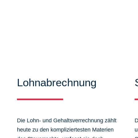
iten können Sie sich ausführlich
mieren. Zudem bieten wir Ihnen
 aus dem Steuer-, Wirtschaftsrecht.
Lohnabrechnung
Die Lohn- und Gehaltsverrechnung zählt
D
heute zu den kompliziertesten Materien
u