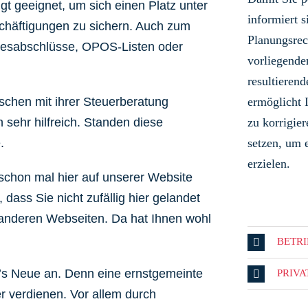
ngt geeignet, um sich einen Platz unter
informiert s
schäftigungen zu sichern. Auch zum
Planungsrec
hresabschlüsse, OPOS-Listen oder
vorliegende
resultieren
schen mit ihrer Steuerberatung
ermöglicht 
 sehr hilfreich. Standen diese
zu korrigi
.
setzen, um 
erzielen.
schon mal hier auf unserer Website
dass Sie nicht zufällig hier gelandet
9 anderen Webseiten. Da hat Ihnen wohl
BETR
’s Neue an.
Denn eine ernstgemeinte
PRIV
 verdienen. Vor allem durch