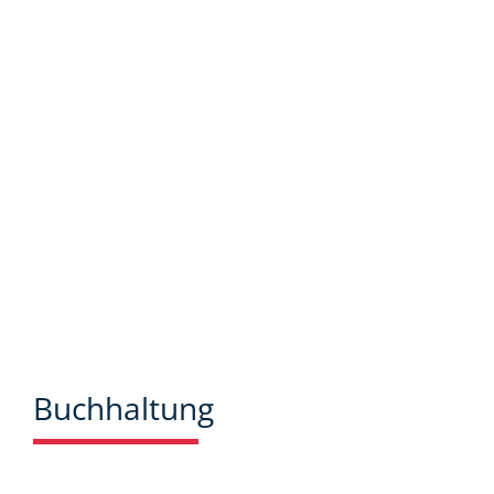
bieten wir Ihnen viele Informationen und
Neuigkeiten aus dem Steuer-,
Wirtschaftsrecht.
Buchhaltung