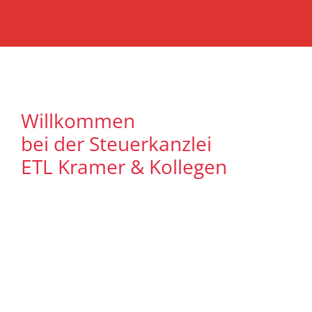
Willkommen
bei der Steuerkanzlei
ETL Kramer & Kollegen
Es freut uns, dass Sie uns auf unserer
Internet Präsenz besuchen. Unser Ziel ist
es, qualitative hochwertige Lösungen für
unsere Mandanten zu bieten. Auf
unseren Seiten können Sie sich
ausführlich über unser
Leistungsspektrum informieren. Zudem