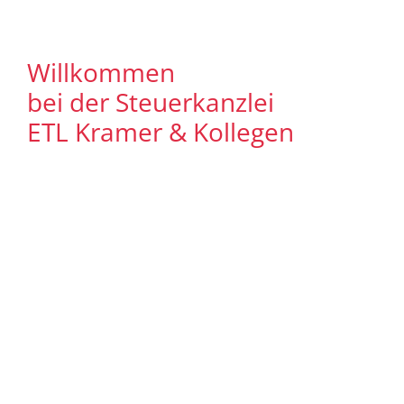
Willkommen
bei der Steuerkanzlei
ETL Kramer & Kollegen
Es freut uns, dass Sie uns auf unserer
Internet Präsenz besuchen. Unser Ziel ist
es, qualitative hochwertige Lösungen für
unsere Mandanten zu bieten. Auf
unseren Seiten können Sie sich
ausführlich über unser
Leistungsspektrum informieren. Zudem
bieten wir Ihnen viele Informationen und
Neuigkeiten aus dem Steuer-,
Wirtschaftsrecht.