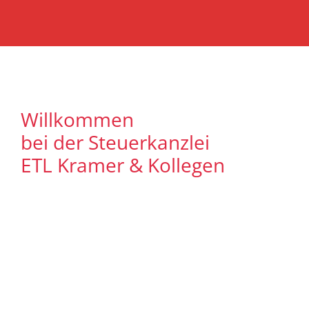
Willkommen
bei der Steuerkanzlei
ETL Kramer & Kollegen
Es freut uns, dass Sie uns auf unserer
Internet Präsenz besuchen. Unser Ziel ist
es, qualitative hochwertige Lösungen für
unsere Mandanten zu bieten. Auf
unseren Seiten können Sie sich
ausführlich über unser
Leistungsspektrum informieren. Zudem