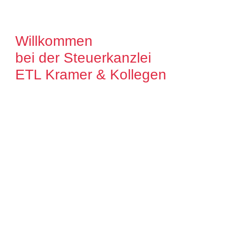
Willkommen
bei der Steuerkanzlei
ETL Kramer & Kollegen
Es freut uns, dass Sie uns auf unserer
Internet Präsenz besuchen. Unser Ziel ist
es, qualitative hochwertige Lösungen für
unsere Mandanten zu bieten. Auf unseren
Seiten können Sie sich ausführlich über
unser Leistungsspektrum informieren.
Zudem bieten wir Ihnen viele Informationen
und Neuigkeiten aus dem Steuer-,
Wirtschaftsrecht.